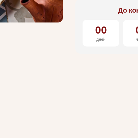
До ко
00
дней
ч